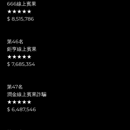
666線上賓果
★★★★★
$ 8,515,786
第46名
鉅亨線上賓果
★★★★★
$ 7,685,354
第47名
潤金線上賓果詐騙
★★★★★
$ 6,487,546