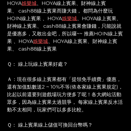
HOYA
娛樂城
、HOYA線上賓果、財神線上賓
果、 cash88線上賓果而賺大錢， 都問為什麼玩
HOIN線上賓果 、HOYA
娛樂城
、HOYA線上賓果、
財神線上賓果、 cash88線上賓果會賺錢，只能說就
是優惠多，又敢出金吧，所以囉~~ 推薦HOIN線上賓
果 、HOYA
娛樂城
、HOYA線上賓果、財神線上賓
果、 cash88線上賓果
Ｑ： 線上玩線上賓果好處？
Ａ：現在很多線上賓果都有「提領免手續費」優惠，
還有加值點數送2 ~ 10%不等(依各家線上賓果規定)，
比起以前還要到遊戲場玩方便多了呢！各大網站活動
眾多，因為線上賓果太過競爭， 每家線上賓果反水活
動不太相同，玩家們可以多多比較。
Ｑ： 線上賓果線上儲值可換回台幣嗎？