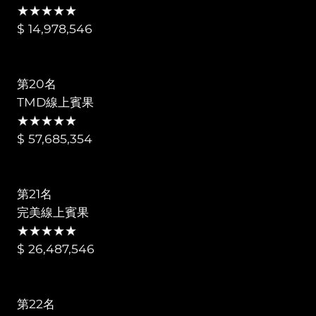
★★★★★
$ 14,978,546
第20名
TMD線上賓果
★★★★★
$ 57,685,354
第21名
完美線上賓果
★★★★★
$ 26,487,546
第22名