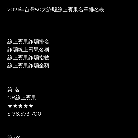
2021年台灣50大詐騙線上賓果名單排名表
線上賓果詐騙排名
詐騙線上賓果名稱
線上賓果詐騙指數
線上賓果詐騙金額
第1名
GB線上賓果
★★★★★
$ 98,573,700
第2名