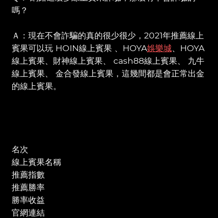
嗎？
Ａ：現在不會詐騙的真的很少很少，2021年推薦線上
賓果可以玩 HOIN線上賓果 、HOYA
娛樂城
、HOYA
線上賓果、財神線上賓果、 cash88線上賓果、 九牛
線上賓果、 金合發線上賓果，這幾間都是會正常出金
的線上賓果。
名次
線上賓果名稱
推薦指數
推薦勝率
勝率收益
官網連結