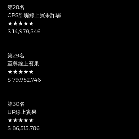
第28名
CPS詐騙線上賓果詐騙
★★★★★
$ 14,978,546
第29名
至尊線上賓果
★★★★★
$ 79,952,746
第30名
UP線上賓果
★★★★★
$ 86,515,786