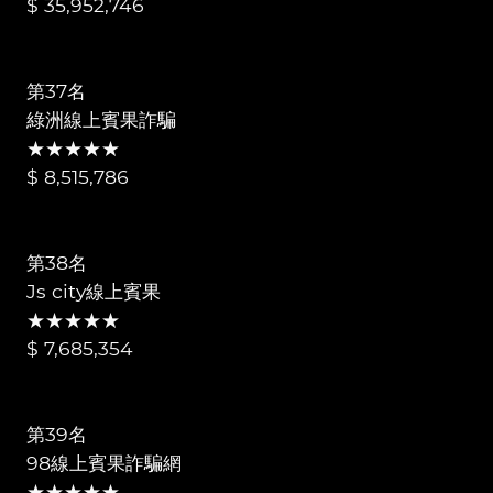
$ 35,952,746
第37名
綠洲線上賓果詐騙
★★★★★
$ 8,515,786
第38名
Js city線上賓果
★★★★★
$ 7,685,354
第39名
98線上賓果詐騙網
★★★★★