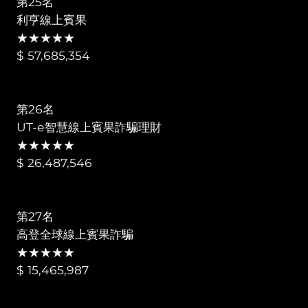
第25名
利亨線上賓果
★★★★★
$ 57,685,354
第26名
UT-e智慧線上賓果詐騙理財
★★★★★
$ 26,487,546
第27名
高登全球線上賓果詐騙
★★★★★
$ 15,465,987